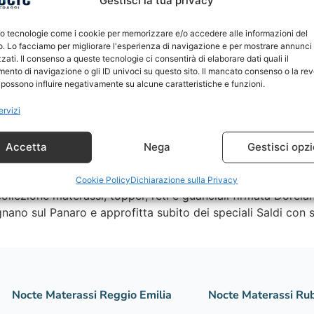
Gestisci la tua privacy
mo tecnologie come i cookie per memorizzare e/o accedere alle informazioni del
o. Lo facciamo per migliorare l'esperienza di navigazione e per mostrare annunci
zati. Il consenso a queste tecnologie ci consentirà di elaborare dati quali il
ento di navigazione o gli ID univoci su questo sito. Il mancato consenso o la re
possono influire negativamente su alcune caratteristiche e funzioni.
ervizi
Accetta
Nega
Gestisci opzi
Cookie Policy
Dichiarazione sulla Privacy
ollezione materassi, topper, reti e guanciali firmata Dorelan
gnano sul Panaro e approfitta subito dei speciali Saldi con 
Nocte Materassi Reggio Emilia
Nocte Materassi Rub