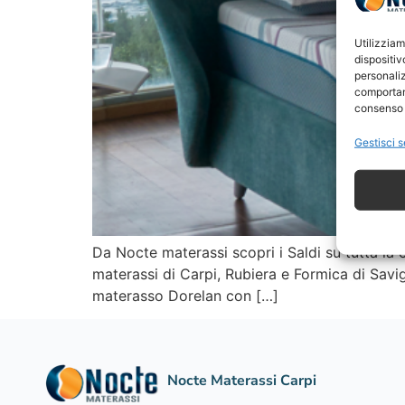
Utilizzia
dispositiv
personaliz
comportam
consenso 
Gestisci s
Da Nocte materassi scopri i Saldi su tutta la c
materassi di Carpi, Rubiera e Formica di Savi
materasso Dorelan con […]
Nocte Materassi Carpi