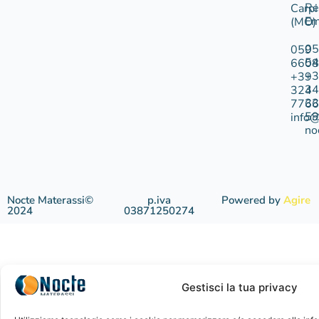
Re
Carpi
Em
(MO)
05
059
54
6608
+3
+39
34
324
33
7766
59
info@
no
Nocte Materassi©
p.iva
Powered by
Agire
2024
03871250274
Gestisci la tua privacy